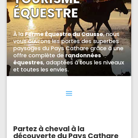
ÉQUESTRE
À la
Ferme Équestre du Causse
, nous
vous ouvrons les portes des superbes
paysages du Pays Cathare grâce à une
offre complète de
randonnées
équestres
, adaptées à tous les niveaux
et toutes les envies.
Partez à cheval à la
découverte du Pays Cathare