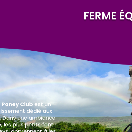
FERME É
e
Poney Club
est un
issement dédié aux
. Dans une ambiance
e
, les plus petits font
eys, apprennent à les