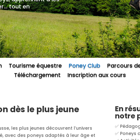
er… tout en
n
Tourisme équestre
Poney Club
Parcours d
Téléchargement
Inscription aux cours
on dès le plus jeune
En rés
notre 
✅ Pédagog
se, les plus jeunes découvrent l’univers
✅ Poneys c
sé, avec des poneys adaptés à leur âge et