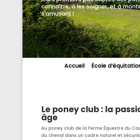
connaître, à les soigner, et à mont
s’amusant !
Accueil
École d’équitatio
Le poney club : la passi
âge
Au poney club de la Ferme Équestre du Caus
du cheval dans un cadre naturel et sécuri