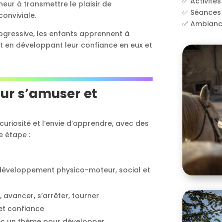
✅ Activités
eur à transmettre le plaisir de
✅ Séances 
onviviale.
✅ Ambiance
ogressive, les enfants apprennent à
t en développant leur confiance en eux et
our s’amuser et
uriosité et l’envie d’apprendre, avec des
 étape :
 développement physico-moteur, social et
 avancer, s’arrêter, tourner
et confiance
avec un thème pour développer