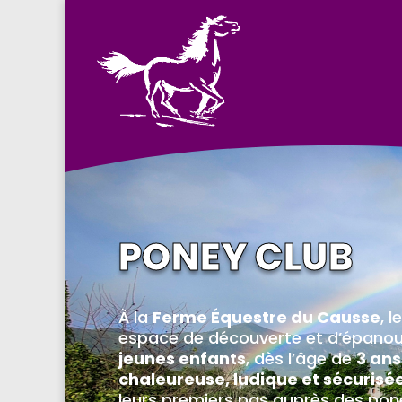
PONEY CLUB
À la
Ferme Équestre du Causse
, l
espace de découverte et d’épanou
jeunes enfants
, dès l’âge de
3 ans
chaleureuse, ludique et sécurisé
leurs premiers pas auprès des pon