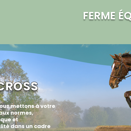
FERME É
CROSS
nous mettons à votre
 aux normes,
ique et
lité dans un cadre