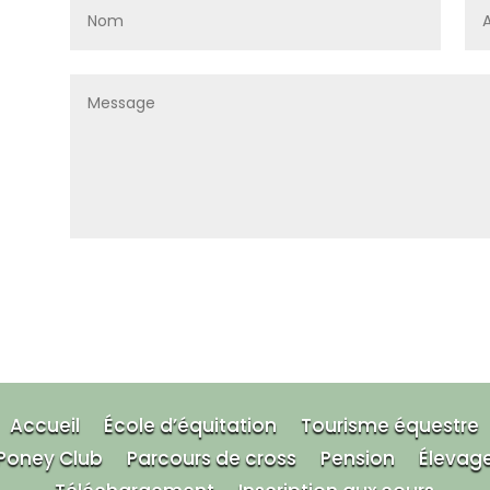
Accueil
École d’équitation
Tourisme équestre
Poney Club
Parcours de cross
Pension
Élevag